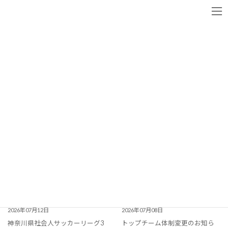
コ
ナ
ン
ビ
テ
ゲ
ニュース
ン
ー
ツ
シ
へ
ョ
ス
ン
NEWS
ニュース
キ
に
ッ
移
プ
動
2026年07月12日
2026年07月08日
神奈川県社会人サッカーリーグ3
トップチーム体制変更のお知ら