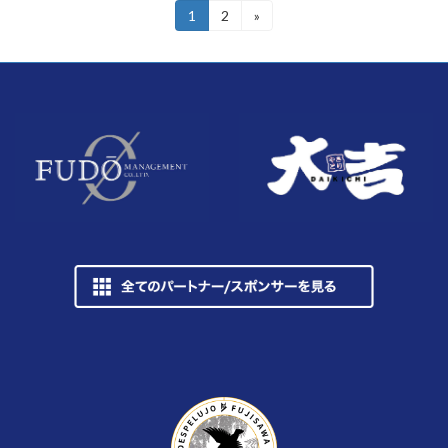
投
1
2
»
固
固
定
定
稿
ペ
ペ
ー
ー
の
ジ
ジ
ペ
ー
ジ
送
り