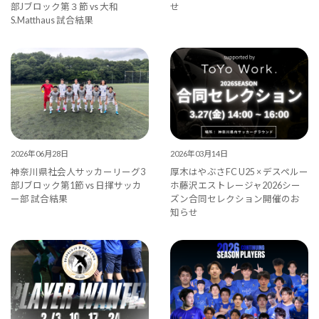
部Jブロック第３節 vs 大和
せ
S.Matthaus 試合結果
2026年06月28日
2026年03月14日
神奈川県社会人サッカーリーグ3
厚木はやぶさFC U25 × デスペルー
部Jブロック第1節 vs 日揮サッカ
ホ藤沢エストレージャ2026シー
ー部 試合結果
ズン合同セレクション開催のお
知らせ