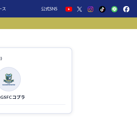
ース
公式SNS
日）
GSFCコブラ