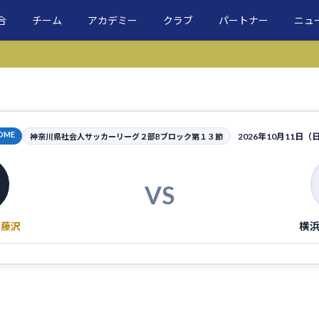
合
チーム
アカデミー
クラブ
パートナー
ニュ
OME
2026年10月11日（
神奈川県社会人サッカーリーグ２部Bブロック第１３節
VS
ホ藤沢
横浜