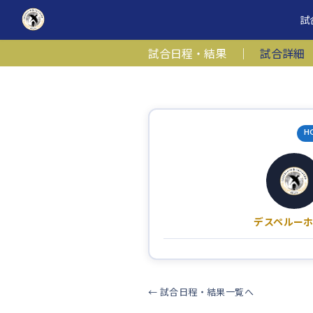
コ
ナ
試
ン
ビ
テ
ゲ
試合日程・結果
｜
試合詳細
ン
ー
ツ
シ
へ
ョ
ス
ン
キ
に
H
ッ
移
プ
動
デスペルー
← 試合日程・結果一覧へ