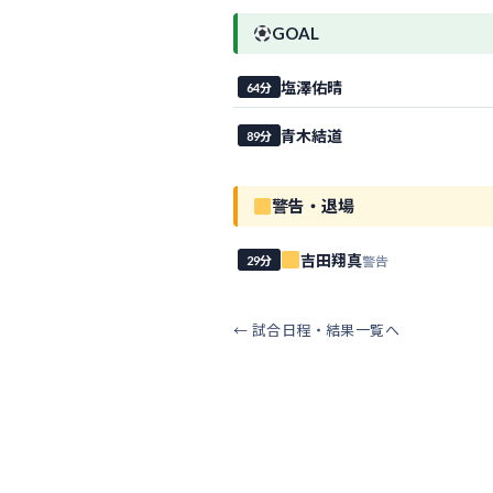
GOAL
塩澤佑晴
64分
青木結道
89分
警告・退場
吉田翔真
警告
29分
← 試合日程・結果一覧へ