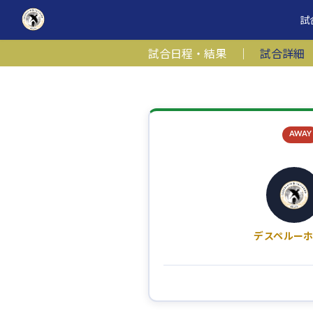
コ
ナ
試
ン
ビ
テ
ゲ
試合日程・結果
｜
試合詳細
ン
ー
ツ
シ
へ
ョ
ス
ン
キ
に
AWAY
ッ
移
プ
動
デスペルー