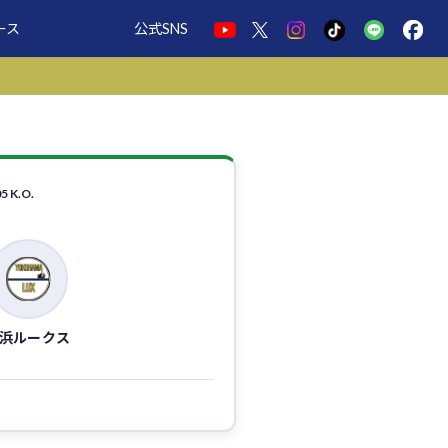
ース
公式SNS
 K.O.
浜ルークス