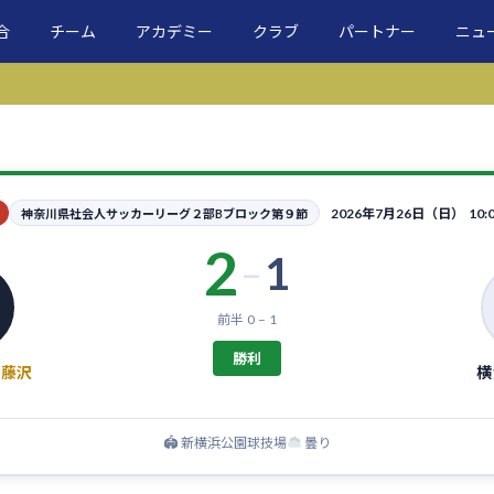
合
チーム
アカデミー
クラブ
パートナー
ニュ
2026年7月26日（日） 10:05
神奈川県社会人サッカーリーグ２部Bブロック第９節
2
1
–
前半 0 – 1
勝利
ホ藤沢
横
🏟 新横浜公園球技場
曇り