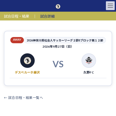
コ
ナ
ン
ビ
テ
ゲ
試合日程・結果
｜
試合詳細
ン
ー
ツ
シ
へ
ョ
ス
ン
キ
に
AWAY
2026神奈川県社会人サッカーリーグ２部Bブロック第１２節
ッ
移
2026年9月27日（日）
プ
動
VS
デスペルーホ藤沢
久野FC
← 試合日程・結果一覧へ