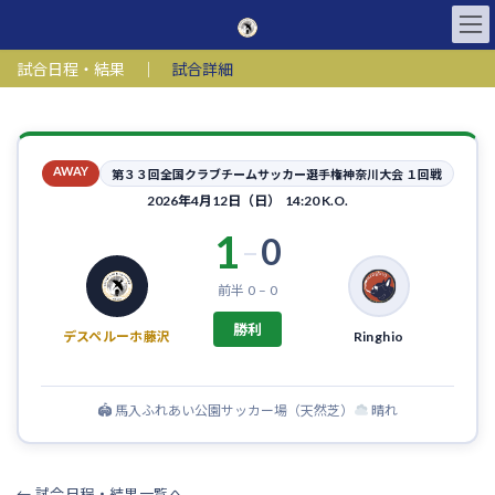
コ
ナ
ン
ビ
テ
ゲ
試合日程・結果
｜
試合詳細
ン
ー
ツ
シ
へ
ョ
ス
ン
キ
に
AWAY
第３３回全国クラブチームサッカー選手権神奈川大会 １回戦
ッ
移
2026年4月12日（日） 14:20 K.O.
プ
動
1
0
–
前半 0 – 0
勝利
デスペルーホ藤沢
Ringhio
🏟 馬入ふれあい公園サッカー場（天然芝）
晴れ
← 試合日程・結果一覧へ