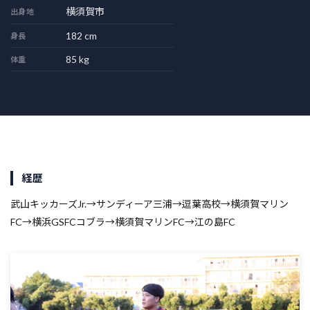
横須賀市
出身地
182 cm
身長
85 kg
体重
経歴
武山キッカーズJr.→サンディーア三浦→逗葉高校→横須賀マリン
FC→横浜GSFCコブラ→横須賀マリンFC→江の島FC