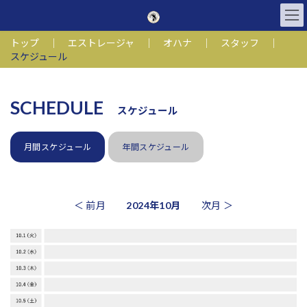
コ
ナ
ン
ビ
テ
ゲ
トップ
｜
エストレージャ
｜
オハナ
｜
スタッフ
｜
ン
ー
スケジュール
ツ
シ
へ
ョ
ス
ン
キ
に
SCHEDULE
スケジュール
ッ
移
プ
動
月間スケジュール
年間スケジュール
＜ 前月
2024年10月
次月 ＞