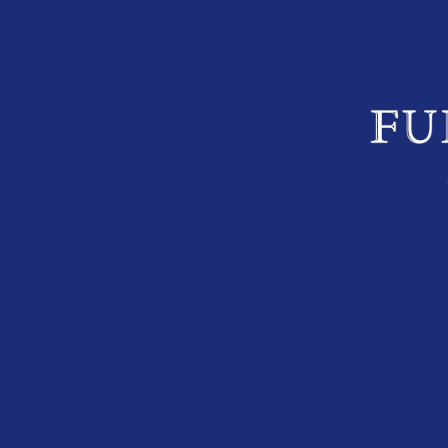
ー
ジ
送
り