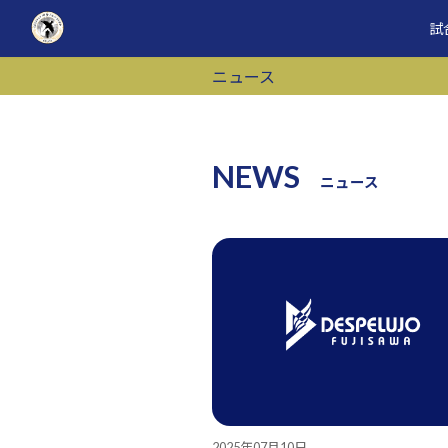
コ
ナ
試
ン
ビ
テ
ゲ
ニュース
ン
ー
ツ
シ
へ
ョ
ス
ン
NEWS
キ
に
ニュース
ッ
移
プ
動
2025年07月10日