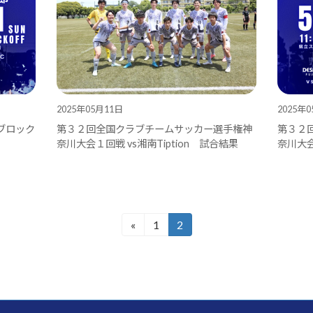
2025年05月11日
2025年
ブロック
第３２回全国クラブチームサッカー選手権神
第３２
奈川大会１回戦 vs湘南Tiption 試合結果
奈川大会１
«
1
2
固
固
定
定
ペ
ペ
ー
ー
ジ
ジ