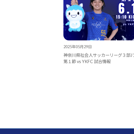
2025年05月29日
神奈川県社会人サッカーリーグ３部J
第１節 vs YKFC 試合情報
投
稿
の
ペ