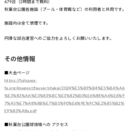
679台（2時間まで無料）
秋葉台公園各施設（プール・体育館など）の利用者と共用です。
施設内は全て禁煙です。
円滑な試合運営へのご協力をよろしくお願いいたします。
その他情報
■大会ページ
https://fujisawa-
fa.org/images/zfauser/shakai/2024%E5%B9%B4%E5%BA%A6
%E3%83%AA%E3%83%BC%E3%82%B0%E6%88%A6%E6%9
7%A5%E7%A8%8B%E7%B5%90%E6%9E%9C%E2%85%B2%
E9%83%A8a.pdf
■秋葉台公園球技場への アクセス