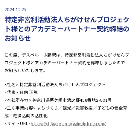
2024.12.29
特定非営利活動法人ちがけせんプロジェク
ト様とのアカデミーパートナー契約締結の
お知らせ
この度、デスペルーホ藤沢は、特定非営利活動法人ちがけせんプ
ロジェクト様とアカデミーパートナー契約を締結しましたので
お知らせいたします。
<社名> 特定非営利活動法人ちがけせんプロジェクト
<代表> 日向 正篤
<本社所在地> 神奈川県茅ケ崎市浜之郷438番地2-801号
<主な事業内容> まちづくり／観光／災害救援／子どもの健全育
成／経済活動の活性化
<サイトURL>
https://chigakesenorg.jimdofree.com/