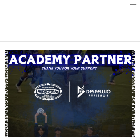
コ
ナ
ン
ビ
テ
ゲ
ニュース
ン
ー
ツ
シ
へ
ョ
ス
ン
キ
に
ッ
移
プ
動