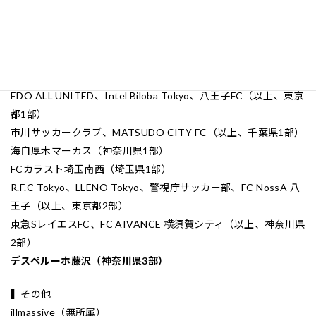
今大会の出場チームは以下の通り（大会公式GoalNote参照）
▍関東リーグ
日立ビルシステム（関東2部）
▍都・県リーグ
EDO ALL UNITED、Intel Biloba Tokyo、八王子FC（以上、東京
都1部）
市川サッカークラブ、MATSUDO CITY FC（以上、千葉県1部）
海自厚木マーカス（神奈川県1部）
FCカラスト埼玉南西（埼玉県1部）
R.F.C Tokyo、LLENO Tokyo、警視庁サッカー部、FC NossA 八
王子（以上、東京都2部）
東急SレイエスFC、FC AIVANCE 横須賀シティ（以上、神奈川県
2部）
デスペルーホ藤沢（神奈川県3部）
▍その他
illmassive（無所属）