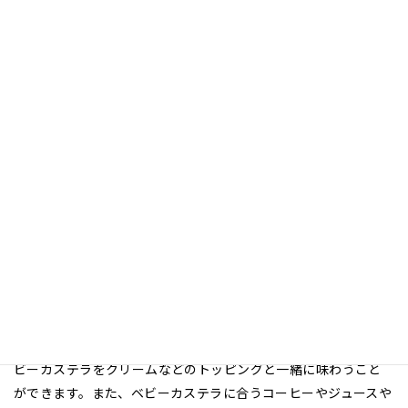
2024.02.29
湘南ベビーカステラJohnny's辻堂店 トレ
ーニングウェアパートナー契約締結のお知
らせ
この度、デスペルーホ藤沢は、湘南ベビーカステラ Johnny's辻
堂店様とトレーニングウェアパートナー契約を締結しましたの
でお知らせいたします。
湘南ベビーカステラ Johnny's辻堂店様は、株式会社FunSwells様
が運営を行う、辻堂元町にあるベビーカステラ屋さんです。
定番のベビーカステラはもちろん、季節限定のフレーバーのベ
ビーカステラをクリームなどのトッピングと一緒に味わうこと
ができます。また、ベビーカステラに合うコーヒーやジュースや