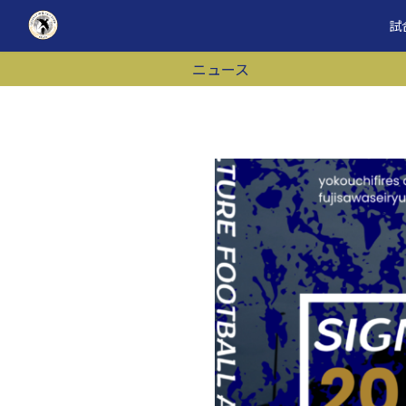
コ
ナ
試
ン
ビ
テ
ゲ
ニュース
ン
ー
ツ
シ
へ
ョ
ス
ン
キ
に
ッ
移
プ
動